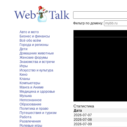
Фильтр по домену:
Авто и мото
Бизнес и финансы
Всё обо всём
Города и регионы
Дети
Домашние животные
Женские форумы
Знакомства и встречи
Игры
Искусство и культура
Кино
Кланы
Компьютеры
Манга и Аниме
Медицина и здоровье
Музыка
Непознанное
Образование
Статистика
Политика и право
Дата
Путешествия и туризм
2026-07-07
Работа
2026-07-08
Развлечения
2026-07-09
Ролевые игры