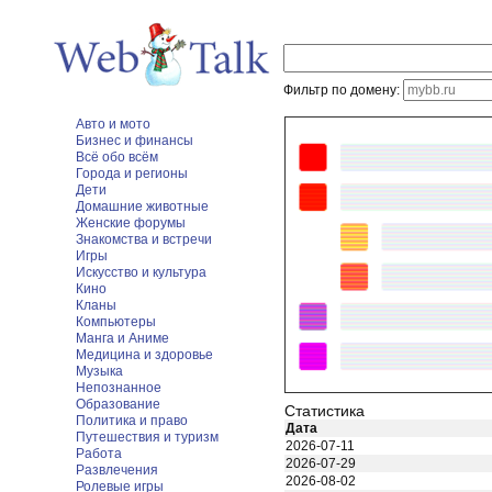
Фильтр по домену:
Авто и мото
Бизнес и финансы
Всё обо всём
Города и регионы
Дети
Домашние животные
Женские форумы
Знакомства и встречи
Игры
Искусство и культура
Кино
Кланы
Компьютеры
Манга и Аниме
Медицина и здоровье
Музыка
Непознанное
Образование
Статистика
Политика и право
Дата
Путешествия и туризм
2026-07-11
Работа
2026-07-29
Развлечения
2026-08-02
Ролевые игры