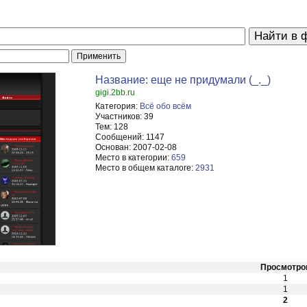
Название: еще не придумали (_._)
gigi.2bb.ru
Категория:
Всё обо всём
Участников:
39
Тем:
128
Сообщений:
1147
Основан:
2007-02-08
Место в категории:
659
Место в общем каталоге:
2931
Просмотро
1
1
2