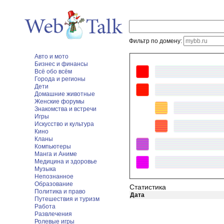
Фильтр по домену:
Авто и мото
Бизнес и финансы
Всё обо всём
Города и регионы
Дети
Домашние животные
Женские форумы
Знакомства и встречи
Игры
Искусство и культура
Кино
Кланы
Компьютеры
Манга и Аниме
Медицина и здоровье
Музыка
Непознанное
Образование
Статистика
Политика и право
Дата
Путешествия и туризм
Работа
Развлечения
Ролевые игры