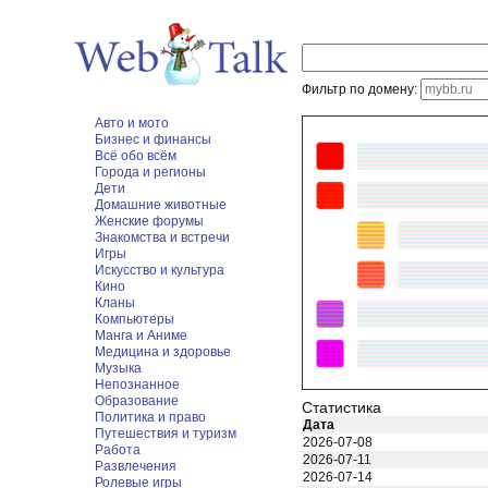
Фильтр по домену:
Авто и мото
Бизнес и финансы
Всё обо всём
Города и регионы
Дети
Домашние животные
Женские форумы
Знакомства и встречи
Игры
Искусство и культура
Кино
Кланы
Компьютеры
Манга и Аниме
Медицина и здоровье
Музыка
Непознанное
Образование
Статистика
Политика и право
Дата
Путешествия и туризм
2026-07-08
Работа
2026-07-11
Развлечения
2026-07-14
Ролевые игры