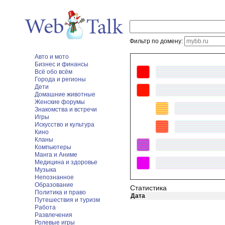
Фильтр по домену:
Авто и мото
Бизнес и финансы
Всё обо всём
Города и регионы
Дети
Домашние животные
Женские форумы
Знакомства и встречи
Игры
Искусство и культура
Кино
Кланы
Компьютеры
Манга и Аниме
Медицина и здоровье
Музыка
Непознанное
Образование
Статистика
Политика и право
Дата
Путешествия и туризм
Работа
Развлечения
Ролевые игры