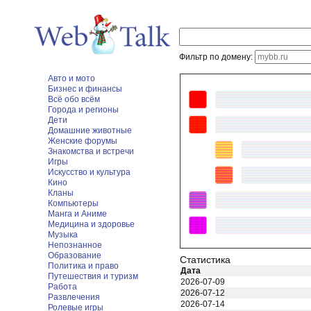
Фильтр по домену:
Авто и мото
Бизнес и финансы
Всё обо всём
Города и регионы
Дети
Домашние животные
Женские форумы
Знакомства и встречи
Игры
Искусство и культура
Кино
Кланы
Компьютеры
Манга и Аниме
Медицина и здоровье
Музыка
Непознанное
Образование
Статистика
Политика и право
Дата
Путешествия и туризм
2026-07-09
Работа
2026-07-12
Развлечения
2026-07-14
Ролевые игры