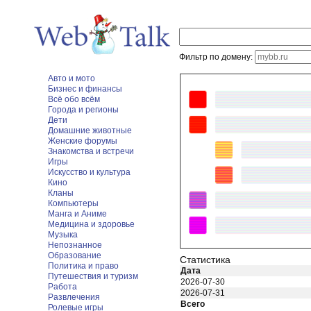
Фильтр по домену:
Авто и мото
Бизнес и финансы
Всё обо всём
Города и регионы
Дети
Домашние животные
Женские форумы
Знакомства и встречи
Игры
Искусство и культура
Кино
Кланы
Компьютеры
Манга и Аниме
Медицина и здоровье
Музыка
Непознанное
Образование
Статистика
Политика и право
Дата
Путешествия и туризм
2026-07-30
Работа
2026-07-31
Развлечения
Всего
Ролевые игры