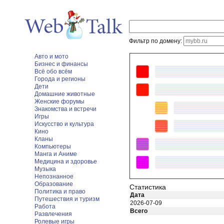
Фильтр по домену:
Авто и мото
Бизнес и финансы
Всё обо всём
Города и регионы
Дети
Домашние животные
Женские форумы
Знакомства и встречи
Игры
Искусство и культура
Кино
Кланы
Компьютеры
Манга и Аниме
Медицина и здоровье
Музыка
Непознанное
Образование
Статистика
Политика и право
Дата
Путешествия и туризм
2026-07-09
Работа
Всего
Развлечения
Ролевые игры