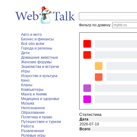
Фильтр по домену:
Авто и мото
Бизнес и финансы
Всё обо всём
Города и регионы
Дети
Домашние животные
Женские форумы
Знакомства и встречи
Игры
Искусство и культура
Кино
Кланы
Компьютеры
Манга и Аниме
Медицина и здоровье
Музыка
Непознанное
Образование
Статистика
Политика и право
Дата
Путешествия и туризм
2026-07-10
Работа
Всего
Развлечения
Ролевые игры