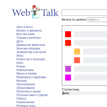
Фильтр по домену:
Авто и мото
Бизнес и финансы
Всё обо всём
Города и регионы
Дети
Домашние животные
Женские форумы
Знакомства и встречи
Игры
Искусство и культура
Кино
Кланы
Компьютеры
Манга и Аниме
Медицина и здоровье
Музыка
Непознанное
Образование
Статистика
Политика и право
Дата
Путешествия и туризм
Работа
Развлечения
Ролевые игры