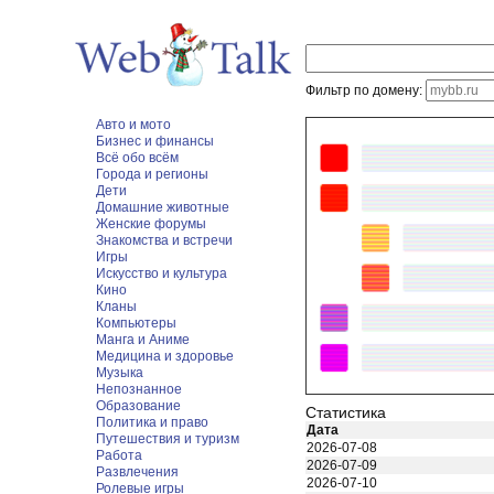
Фильтр по домену:
Авто и мото
Бизнес и финансы
Всё обо всём
Города и регионы
Дети
Домашние животные
Женские форумы
Знакомства и встречи
Игры
Искусство и культура
Кино
Кланы
Компьютеры
Манга и Аниме
Медицина и здоровье
Музыка
Непознанное
Образование
Статистика
Политика и право
Дата
Путешествия и туризм
2026-07-08
Работа
2026-07-09
Развлечения
2026-07-10
Ролевые игры