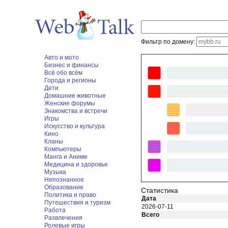
Фильтр по домену:
Авто и мото
Бизнес и финансы
Всё обо всём
Города и регионы
Дети
Домашние животные
Женские форумы
Знакомства и встречи
Игры
Искусство и культура
Кино
Кланы
Компьютеры
Манга и Аниме
Медицина и здоровье
Музыка
Непознанное
Образование
Статистика
Политика и право
Дата
Путешествия и туризм
2026-07-11
Работа
Всего
Развлечения
Ролевые игры