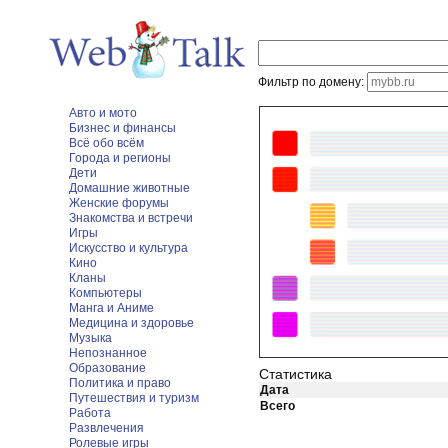
Фильтр по домену:
Авто и мото
Бизнес и финансы
Всё обо всём
Города и регионы
Дети
Домашние животные
Женские форумы
Знакомства и встречи
Игры
Искусство и культура
Кино
Кланы
Компьютеры
Манга и Аниме
Медицина и здоровье
Музыка
Непознанное
Образование
Статистика
Политика и право
Дата
Путешествия и туризм
Всего
Работа
Развлечения
Ролевые игры