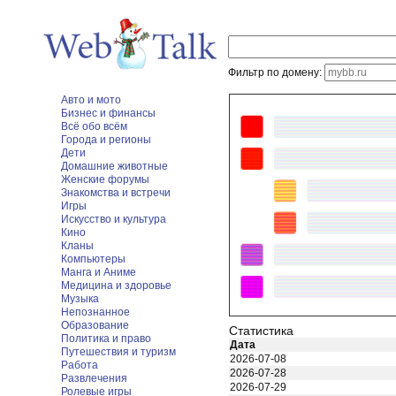
Фильтр по домену:
Авто и мото
Бизнес и финансы
Всё обо всём
Города и регионы
Дети
Домашние животные
Женские форумы
Знакомства и встречи
Игры
Искусство и культура
Кино
Кланы
Компьютеры
Манга и Аниме
Медицина и здоровье
Музыка
Непознанное
Образование
Статистика
Политика и право
Дата
Путешествия и туризм
2026-07-08
Работа
2026-07-28
Развлечения
2026-07-29
Ролевые игры