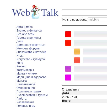
Фильтр по домену:
Авто и мото
Бизнес и финансы
Всё обо всём
Города и регионы
Дети
Домашние животные
Женские форумы
Знакомства и встречи
Игры
Искусство и культура
Кино
Кланы
Компьютеры
Манга и Аниме
Медицина и здоровье
Музыка
Непознанное
Образование
Статистика
Политика и право
Дата
Путешествия и туризм
2026-07-31
Работа
Всего
Развлечения
Ролевые игры