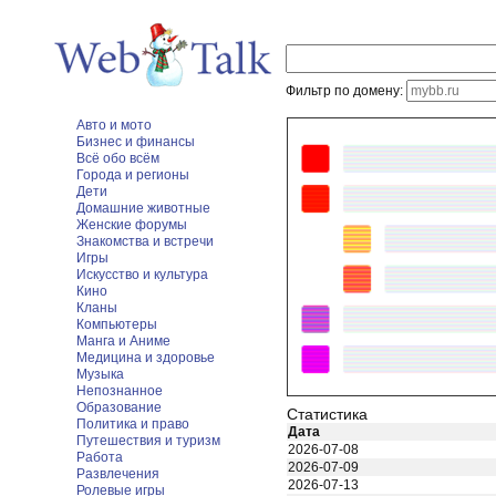
Фильтр по домену:
Авто и мото
Бизнес и финансы
Всё обо всём
Города и регионы
Дети
Домашние животные
Женские форумы
Знакомства и встречи
Игры
Искусство и культура
Кино
Кланы
Компьютеры
Манга и Аниме
Медицина и здоровье
Музыка
Непознанное
Образование
Статистика
Политика и право
Дата
Путешествия и туризм
2026-07-08
Работа
2026-07-09
Развлечения
2026-07-13
Ролевые игры