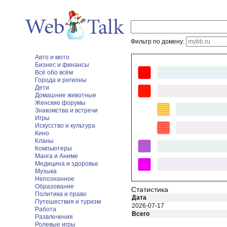
Фильтр по домену:
Авто и мото
Бизнес и финансы
Всё обо всём
Города и регионы
Дети
Домашние животные
Женские форумы
Знакомства и встречи
Игры
Искусство и культура
Кино
Кланы
Компьютеры
Манга и Аниме
Медицина и здоровье
Музыка
Непознанное
Образование
Статистика
Политика и право
Дата
Путешествия и туризм
2026-07-17
Работа
Всего
Развлечения
Ролевые игры