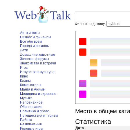
Фильтр по домену:
Авто и мото
Бизнес и финансы
Всё обо всём
Города и регионы
Дети
Домашние животные
Женские форумы
Знакомства и встречи
Игры
Искусство и культура
Кино
Кланы
Компьютеры
Манга и Аниме
Медицина и здоровье
Музыка
Непознанное
Образование
Место в общем ката
Политика и право
Путешествия и туризм
Работа
Статистика
Развлечения
Дата
Ролевые игры