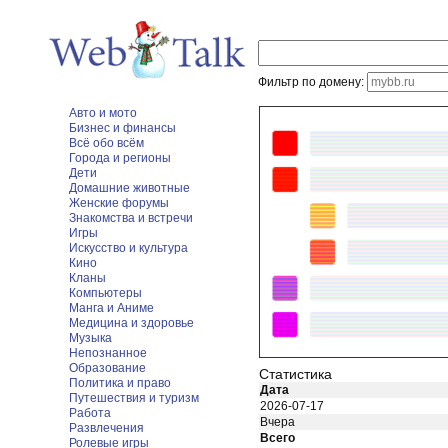
Фильтр по домену:
Авто и мото
Бизнес и финансы
Всё обо всём
Города и регионы
Дети
Домашние животные
Женские форумы
Знакомства и встречи
Игры
Искусство и культура
Кино
Кланы
Компьютеры
Манга и Аниме
Медицина и здоровье
Музыка
Непознанное
Образование
Статистика
Политика и право
Дата
Путешествия и туризм
2026-07-17
Работа
Вчера
Развлечения
Всего
Ролевые игры