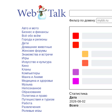
Фильтр по домену:
Авто и мото
Бизнес и финансы
Всё обо всём
Города и регионы
Дети
Домашние животные
Женские форумы
Знакомства и встречи
Игры
Искусство и культура
Кино
Кланы
Компьютеры
Манга и Аниме
Медицина и здоровье
Музыка
Непознанное
Образование
Статистика
Политика и право
Дата
Путешествия и туризм
2026-08-02
Работа
Всего
Развлечения
Ролевые игры