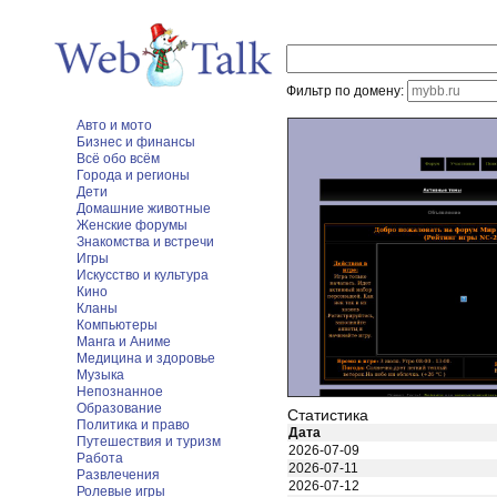
Фильтр по домену:
Авто и мото
Бизнес и финансы
Всё обо всём
Города и регионы
Дети
Домашние животные
Женские форумы
Знакомства и встречи
Игры
Искусство и культура
Кино
Кланы
Компьютеры
Манга и Аниме
Медицина и здоровье
Музыка
Непознанное
Образование
Статистика
Политика и право
Дата
Путешествия и туризм
2026-07-09
Работа
2026-07-11
Развлечения
2026-07-12
Ролевые игры