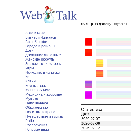
Фильтр по домену:
Авто и мото
Бизнес и финансы
Всё обо всём
Города и регионы
Дети
Домашние животные
Женские форумы
Знакомства и встречи
Игры
Искусство и культура
Кино
Кланы
Компьютеры
Манга и Аниме
Медицина и здоровье
Музыка
Непознанное
Образование
Статистика
Политика и право
Дата
Путешествия и туризм
2026-07-07
Работа
2026-07-08
Развлечения
2026-07-12
Ролевые игры