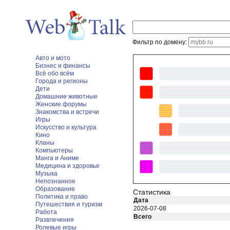
Фильтр по домену:
Авто и мото
Бизнес и финансы
Всё обо всём
Города и регионы
Дети
Домашние животные
Женские форумы
Знакомства и встречи
Игры
Искусство и культура
Кино
Кланы
Компьютеры
Манга и Аниме
Медицина и здоровье
Музыка
Непознанное
Образование
Статистика
Политика и право
Дата
Путешествия и туризм
2026-07-08
Работа
Всего
Развлечения
Ролевые игры