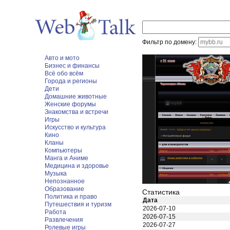
Фильтр по домену:
Авто и мото
Бизнес и финансы
Всё обо всём
Города и регионы
Дети
Домашние животные
Женские форумы
Знакомства и встречи
Игры
Искусство и культура
Кино
Кланы
Компьютеры
Манга и Аниме
Медицина и здоровье
Музыка
Непознанное
Образование
Статистика
Политика и право
Дата
Путешествия и туризм
2026-07-10
Работа
2026-07-15
Развлечения
2026-07-27
Ролевые игры