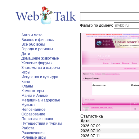
Фильтр по домену:
Авто и мото
Бизнес и финансы
Всё обо всём
Города и регионы
Дети
Домашние животные
Женские форумы
Знакомства и встречи
Игры
Искусство и культура
Кино
Кланы
Компьютеры
Манга и Аниме
Медицина и здоровье
Музыка
Непознанное
Образование
Статистика
Политика и право
Дата
Путешествия и туризм
2026-07-09
Работа
2026-07-10
Развлечения
2026-07-11
Ролевые игры