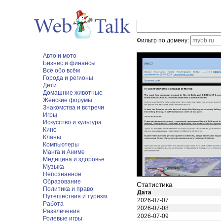
Фильтр по домену:
Авто и мото
Бизнес и финансы
Всё обо всём
Города и регионы
Дети
Домашние животные
Женские форумы
Знакомства и встречи
Игры
Искусство и культура
Кино
Кланы
Компьютеры
Манга и Аниме
Медицина и здоровье
Музыка
Непознанное
Образование
Статистика
Политика и право
Дата
Путешествия и туризм
2026-07-07
Работа
2026-07-08
Развлечения
2026-07-09
Ролевые игры