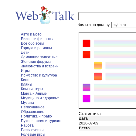
Фильтр по домену:
Авто и мото
Бизнес и финансы
Всё обо всём
Города и регионы
Дети
Домашние животные
Женские форумы
Знакомства и встречи
Игры
Искусство и культура
Кино
Кланы
Компьютеры
Манга и Аниме
Медицина и здоровье
Музыка
Непознанное
Образование
Статистика
Политика и право
Дата
Путешествия и туризм
2026-07-09
Работа
Всего
Развлечения
Ролевые игры