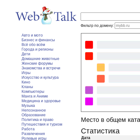
Фильтр по домену:
Авто и мото
Бизнес и финансы
Всё обо всём
Города и регионы
Дети
Домашние животные
Женские форумы
Знакомства и встречи
Игры
Искусство и культура
Кино
Кланы
Компьютеры
Манга и Аниме
Медицина и здоровье
Музыка
Непознанное
Образование
Место в общем ката
Политика и право
Путешествия и туризм
Работа
Статистика
Развлечения
Дата
Ролевые игры