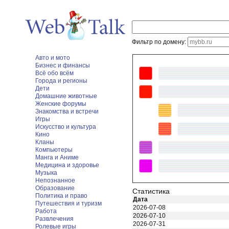
Фильтр по домену:
Авто и мото
Бизнес и финансы
Всё обо всём
Города и регионы
Дети
Домашние животные
Женские форумы
Знакомства и встречи
Игры
Искусство и культура
Кино
Кланы
Компьютеры
Манга и Аниме
Медицина и здоровье
Музыка
Непознанное
Образование
Статистика
Политика и право
Дата
Путешествия и туризм
2026-07-08
Работа
2026-07-10
Развлечения
2026-07-31
Ролевые игры