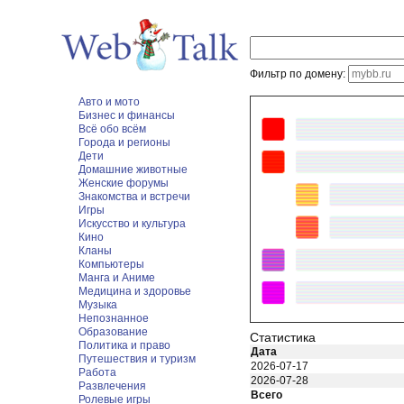
Фильтр по домену:
Авто и мото
Бизнес и финансы
Всё обо всём
Города и регионы
Дети
Домашние животные
Женские форумы
Знакомства и встречи
Игры
Искусство и культура
Кино
Кланы
Компьютеры
Манга и Аниме
Медицина и здоровье
Музыка
Непознанное
Образование
Статистика
Политика и право
Дата
Путешествия и туризм
2026-07-17
Работа
2026-07-28
Развлечения
Всего
Ролевые игры