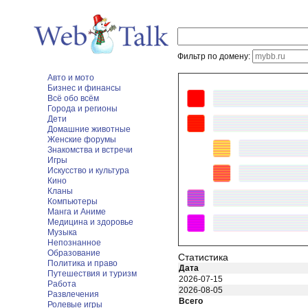
Фильтр по домену:
Авто и мото
Бизнес и финансы
Всё обо всём
Города и регионы
Дети
Домашние животные
Женские форумы
Знакомства и встречи
Игры
Искусство и культура
Кино
Кланы
Компьютеры
Манга и Аниме
Медицина и здоровье
Музыка
Непознанное
Образование
Статистика
Политика и право
Дата
Путешествия и туризм
2026-07-15
Работа
2026-08-05
Развлечения
Всего
Ролевые игры