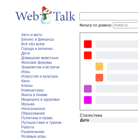
Фильтр по домену:
Авто и мото
Бизнес и финансы
Всё обо всём
Города и регионы
Дети
Домашние животные
Женские форумы
Знакомства и встречи
Игры
Искусство и культура
Кино
Кланы
Компьютеры
Манга и Аниме
Медицина и здоровье
Музыка
Непознанное
Образование
Статистика
Политика и право
Дата
Путешествия и туризм
Работа
Развлечения
Ролевые игры