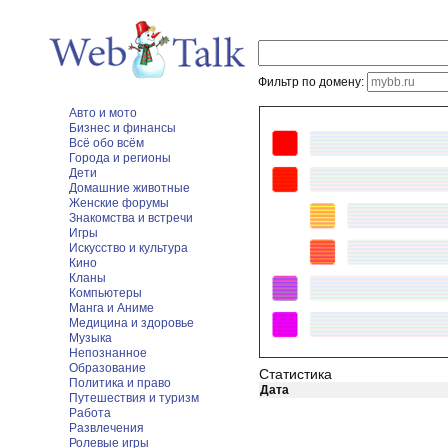
Фильтр по домену:
Авто и мото
Бизнес и финансы
Всё обо всём
Города и регионы
Дети
Домашние животные
Женские форумы
Знакомства и встречи
Игры
Искусство и культура
Кино
Кланы
Компьютеры
Манга и Аниме
Медицина и здоровье
Музыка
Непознанное
Образование
Статистика
Политика и право
Дата
Путешествия и туризм
Работа
Развлечения
Ролевые игры