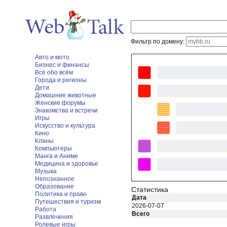
Фильтр по домену:
Авто и мото
Бизнес и финансы
Всё обо всём
Города и регионы
Дети
Домашние животные
Женские форумы
Знакомства и встречи
Игры
Искусство и культура
Кино
Кланы
Компьютеры
Манга и Аниме
Медицина и здоровье
Музыка
Непознанное
Образование
Статистика
Политика и право
Дата
Путешествия и туризм
2026-07-07
Работа
Всего
Развлечения
Ролевые игры