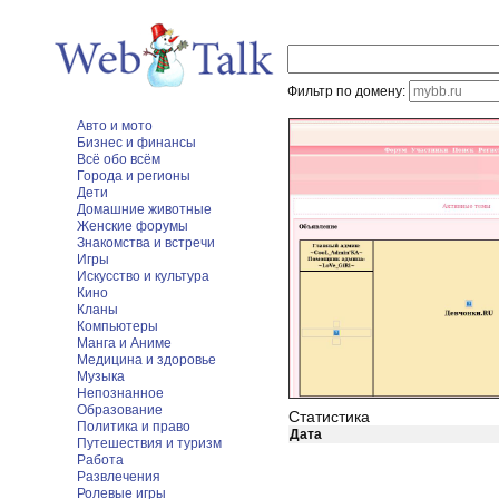
Фильтр по домену:
Авто и мото
Бизнес и финансы
Всё обо всём
Города и регионы
Дети
Домашние животные
Женские форумы
Знакомства и встречи
Игры
Искусство и культура
Кино
Кланы
Компьютеры
Манга и Аниме
Медицина и здоровье
Музыка
Непознанное
Образование
Статистика
Политика и право
Дата
Путешествия и туризм
Работа
Развлечения
Ролевые игры