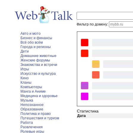
Фильтр по домену:
Авто и мото
Бизнес и финансы
Всё обо всём
Города и регионы
Дети
Домашние животные
Женские форумы
Знакомства и встречи
Игры
Искусство и культура
Кино
Кланы
Компьютеры
Манга и Аниме
Медицина и здоровье
Музыка
Непознанное
Образование
Статистика
Политика и право
Дата
Путешествия и туризм
Работа
Развлечения
Ролевые игры