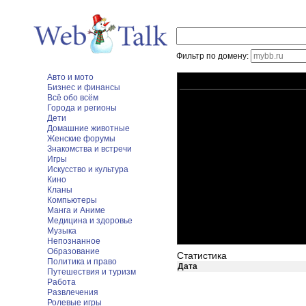
Фильтр по домену:
Авто и мото
Бизнес и финансы
Всё обо всём
Города и регионы
Дети
Домашние животные
Женские форумы
Знакомства и встречи
Игры
Искусство и культура
Кино
Кланы
Компьютеры
Манга и Аниме
Медицина и здоровье
Музыка
Непознанное
Образование
Статистика
Политика и право
Дата
Путешествия и туризм
Работа
Развлечения
Ролевые игры