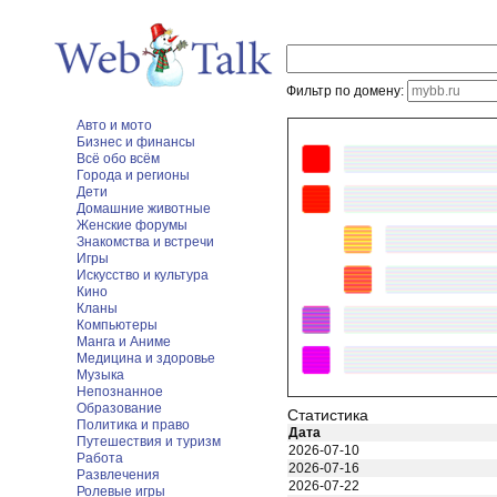
Фильтр по домену:
Авто и мото
Бизнес и финансы
Всё обо всём
Города и регионы
Дети
Домашние животные
Женские форумы
Знакомства и встречи
Игры
Искусство и культура
Кино
Кланы
Компьютеры
Манга и Аниме
Медицина и здоровье
Музыка
Непознанное
Образование
Статистика
Политика и право
Дата
Путешествия и туризм
2026-07-10
Работа
2026-07-16
Развлечения
2026-07-22
Ролевые игры