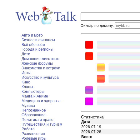
Фильтр по домену:
Авто и мото
Бизнес и финансы
Всё обо всём
Города и регионы
Дети
Домашние животные
Женские форумы
Знакомства и встречи
Игры
Искусство и культура
Кино
Кланы
Компьютеры
Манга и Аниме
Медицина и здоровье
Музыка
Непознанное
Образование
Статистика
Политика и право
Дата
Путешествия и туризм
2026-07-19
Работа
2026-07-28
Развлечения
Всего
Ролевые игры