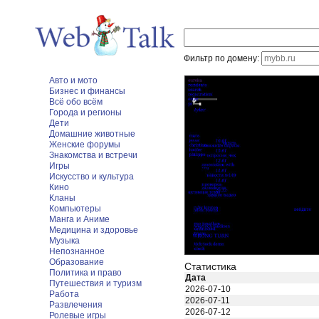
Фильтр по домену:
Авто и мото
Бизнес и финансы
Всё обо всём
Города и регионы
Дети
Домашние животные
Женские форумы
Знакомства и встречи
Игры
Искусство и культура
Кино
Кланы
Компьютеры
Манга и Аниме
Медицина и здоровье
Музыка
Непознанное
Образование
Статистика
Политика и право
Дата
Путешествия и туризм
2026-07-10
Работа
2026-07-11
Развлечения
2026-07-12
Ролевые игры