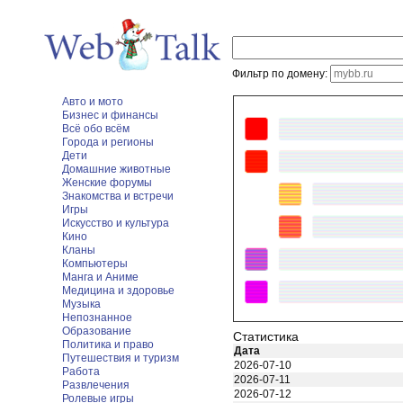
Фильтр по домену:
Авто и мото
Бизнес и финансы
Всё обо всём
Города и регионы
Дети
Домашние животные
Женские форумы
Знакомства и встречи
Игры
Искусство и культура
Кино
Кланы
Компьютеры
Манга и Аниме
Медицина и здоровье
Музыка
Непознанное
Образование
Статистика
Политика и право
Дата
Путешествия и туризм
2026-07-10
Работа
2026-07-11
Развлечения
2026-07-12
Ролевые игры