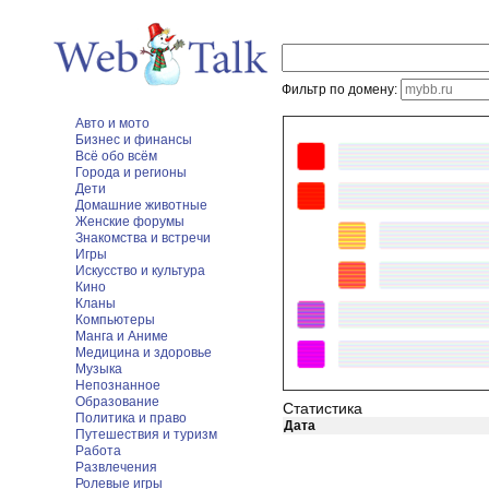
Фильтр по домену:
Авто и мото
Бизнес и финансы
Всё обо всём
Города и регионы
Дети
Домашние животные
Женские форумы
Знакомства и встречи
Игры
Искусство и культура
Кино
Кланы
Компьютеры
Манга и Аниме
Медицина и здоровье
Музыка
Непознанное
Образование
Статистика
Политика и право
Дата
Путешествия и туризм
Работа
Развлечения
Ролевые игры