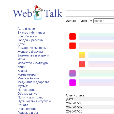
Фильтр по домену:
Авто и мото
Бизнес и финансы
Всё обо всём
Города и регионы
Дети
Домашние животные
Женские форумы
Знакомства и встречи
Игры
Искусство и культура
Кино
Кланы
Компьютеры
Манга и Аниме
Медицина и здоровье
Музыка
Непознанное
Образование
Статистика
Политика и право
Дата
Путешествия и туризм
2026-07-08
Работа
2026-07-09
Развлечения
2026-07-10
Ролевые игры