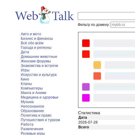
Фильтр по домену:
Авто и мото
Бизнес и финансы
Всё обо всём
Города и регионы
Дети
Домашние животные
Женские форумы
Знакомства и встречи
Игры
Искусство и культура
Кино
Кланы
Компьютеры
Манга и Аниме
Медицина и здоровье
Музыка
Непознанное
Образование
Статистика
Политика и право
Дата
Путешествия и туризм
2026-07-28
Работа
Всего
Развлечения
Ролевые игры