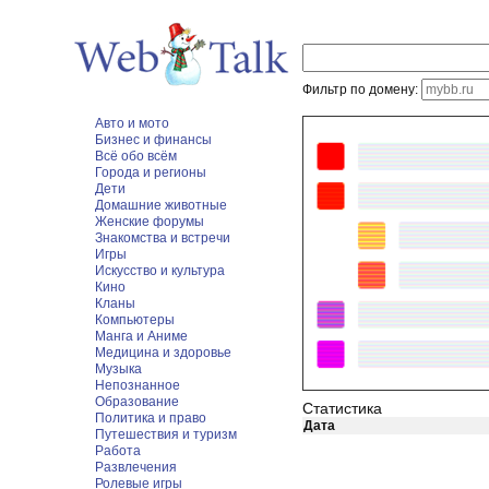
Фильтр по домену:
Авто и мото
Бизнес и финансы
Всё обо всём
Города и регионы
Дети
Домашние животные
Женские форумы
Знакомства и встречи
Игры
Искусство и культура
Кино
Кланы
Компьютеры
Манга и Аниме
Медицина и здоровье
Музыка
Непознанное
Образование
Статистика
Политика и право
Дата
Путешествия и туризм
Работа
Развлечения
Ролевые игры