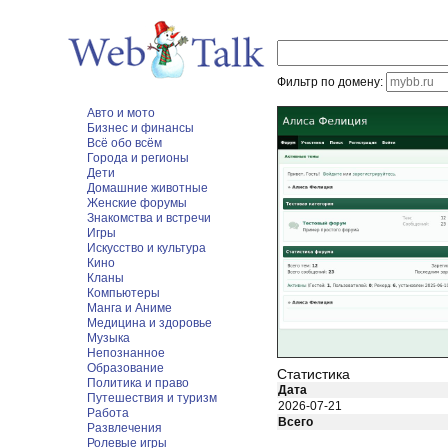
Фильтр по домену:
Авто и мото
Бизнес и финансы
Всё обо всём
Города и регионы
Дети
Домашние животные
Женские форумы
Знакомства и встречи
Игры
Искусство и культура
Кино
Кланы
Компьютеры
Манга и Аниме
Медицина и здоровье
Музыка
Непознанное
Образование
Статистика
Политика и право
Дата
Путешествия и туризм
2026-07-21
Работа
Всего
Развлечения
Ролевые игры