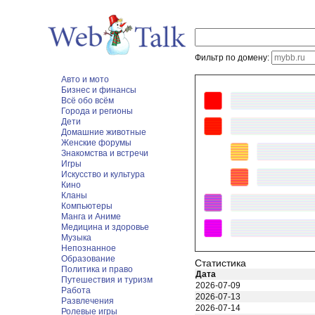
Фильтр по домену:
Авто и мото
Бизнес и финансы
Всё обо всём
Города и регионы
Дети
Домашние животные
Женские форумы
Знакомства и встречи
Игры
Искусство и культура
Кино
Кланы
Компьютеры
Манга и Аниме
Медицина и здоровье
Музыка
Непознанное
Образование
Статистика
Политика и право
Дата
Путешествия и туризм
2026-07-09
Работа
2026-07-13
Развлечения
2026-07-14
Ролевые игры