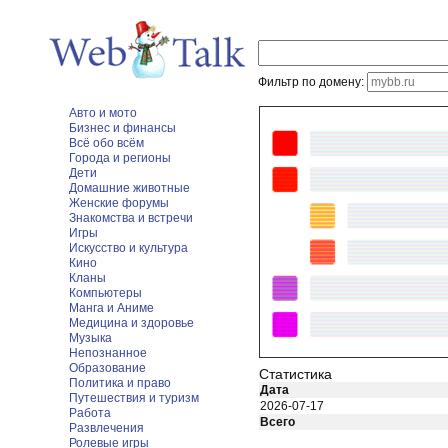
Фильтр по домену:
Авто и мото
Бизнес и финансы
Всё обо всём
Города и регионы
Дети
Домашние животные
Женские форумы
Знакомства и встречи
Игры
Искусство и культура
Кино
Кланы
Компьютеры
Манга и Аниме
Медицина и здоровье
Музыка
Непознанное
Образование
Статистика
Политика и право
Дата
Путешествия и туризм
2026-07-17
Работа
Всего
Развлечения
Ролевые игры