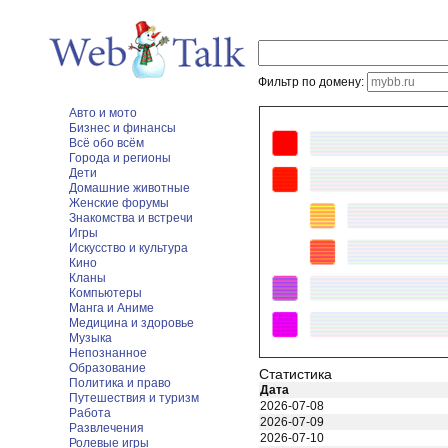
Фильтр по домену:
Авто и мото
Бизнес и финансы
Всё обо всём
Города и регионы
Дети
Домашние животные
Женские форумы
Знакомства и встречи
Игры
Искусство и культура
Кино
Кланы
Компьютеры
Манга и Аниме
Медицина и здоровье
Музыка
Непознанное
Образование
Статистика
Политика и право
Дата
Путешествия и туризм
2026-07-08
Работа
2026-07-09
Развлечения
2026-07-10
Ролевые игры